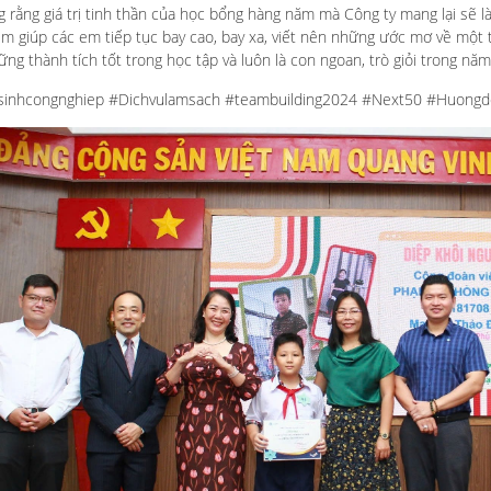
g rằng giá trị tinh thần của học bổng hàng năm mà Công ty mang lại sẽ 
 em giúp các em tiếp tục bay cao, bay xa, viết nên những ước mơ về một t
ng thành tích tốt trong học tập và luôn là con ngoan, trò giỏi trong nă
sinhcongnghiep #Dichvulamsach #teambuilding2024 #Next50 #Huongd