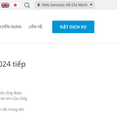
PAN Services Hồ Chí Minh
TUYỂN DỤNG
LIÊN HỆ
ĐẶT DỊCH VỤ
024 tiếp
với công đoàn
 con em của công
 sắc trong việc