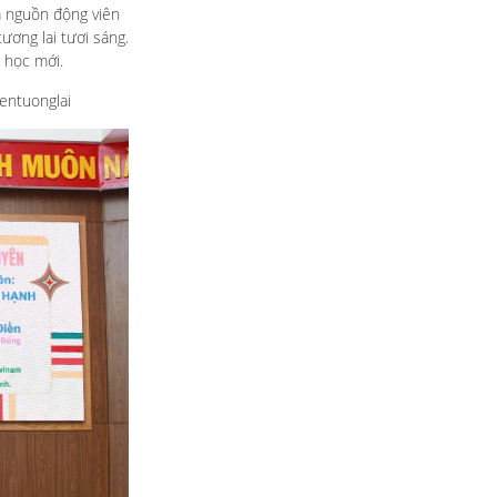
là nguồn động viên
ương lai tươi sáng.
m học mới.
entuonglai