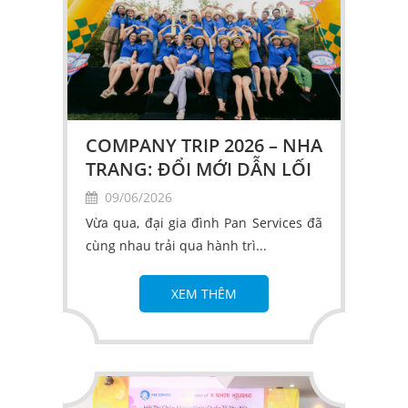
COMPANY TRIP 2026 – NHA
TRANG: ĐỔI MỚI DẪN LỐI
THÀNH CÔNG
09/06/2026
Vừa qua, đại gia đình Pan Services đã
cùng nhau trải qua hành trì...
XEM THÊM