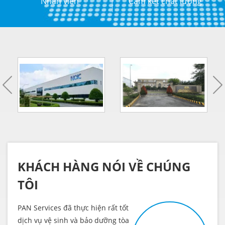
Nhân viên
Cam kết chất lượng
KHÁCH HÀNG NÓI VỀ CHÚNG
TÔI
PAN Services đã thực hiện rất tốt
Đội n
dịch vụ vệ sinh và bảo dưỡng tòa
đáp 