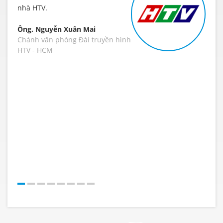
nhà HTV.
chúng
Ông. Nguyễn Xuân Mai
Bà. 
Chánh văn phòng Đài truyền hình
Giám
HTV - HCM
FV
ng
ếp
n sắp