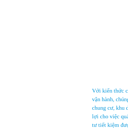
Với kiến thức 
vận hành, chúng
chung cư, khu d
lợi cho việc qu
tư tiết kiệm đ