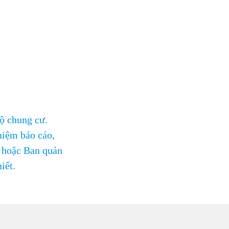
hộ chung cư.
nhiệm báo cáo,
ư hoặc Ban quản
iết.