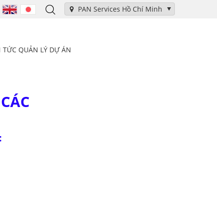
PAN Services Hồ Chí Minh
N TỨC QUẢN LÝ DỰ ÁN
 CÁC
: