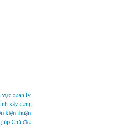
h vực quản lý
rình xây dựng
ều kiện thuận
 giúp Chủ đầu