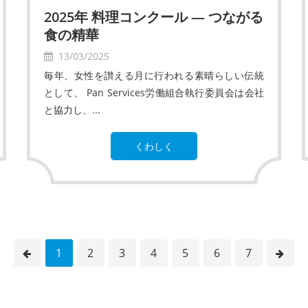
2025年 料理コンクール ― つながる
食の精華
13/03/2025
毎年、女性を讃える月に行われる素晴らしい伝統
として、 Pan Services労働組合執行委員会は会社
と協力し、...
くわしく
1
2
3
4
5
6
7