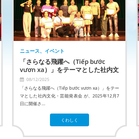
ニュース、イベント
「さらなる飛躍へ（Tiếp bước
vươn xa）」をテーマとした社内文
化・芸能発表会
08/12/2025
「さらなる飛躍へ（Tiếp bước vươn xa）」をテー
マとした社内文化・芸能発表会 が、2025年12月7
日に開催さ...
くわしく